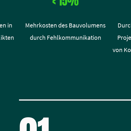
< 15%
en in
Mehrkosten des Bauvolumens
Durch
ikten
durch Fehlkommunikation
Proje
von K